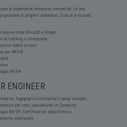
uppo di esperienze immersive innovative. Le loro
a gestione di progetti complessi. Ecco le principali
do engine come Unity3D e Unreal
i di tracking e interazione
sitivi mobili e visori
ico per AR/VR
alist
rsive
ologie AR/VR
R ENGINEER
ormatica, Ingegneria Informatica o campi correlati.
ademica con corsi specializzati in Computer
ogie AR/VR. Certificazioni specifiche su
amente valorizzate.