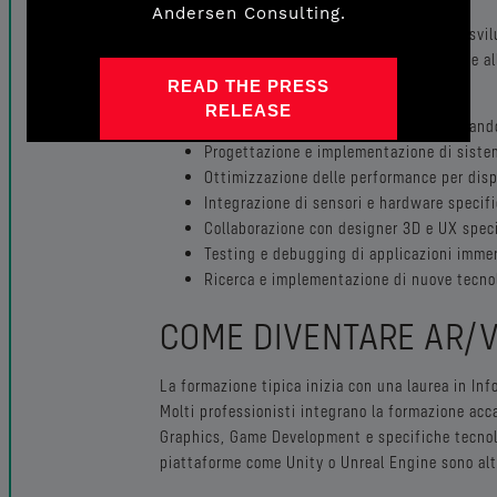
Andersen Consulting.
Gli AR/VR Engineer sono figure chiave nello svil
responsabilità spaziano dalla programmazione all
attività:
READ THE PRESS
RELEASE
Sviluppo di applicazioni AR/VR utilizzan
Progettazione e implementazione di sistem
Ottimizzazione delle performance per dispo
Integrazione di sensori e hardware specif
Collaborazione con designer 3D e UX speci
Testing e debugging di applicazioni imme
Ricerca e implementazione di nuove tecn
COME DIVENTARE AR/V
La formazione tipica inizia con una laurea in Inf
Molti professionisti integrano la formazione acc
Graphics, Game Development e specifiche tecnol
piattaforme come Unity o Unreal Engine sono alt