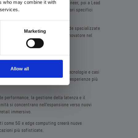
ers who may combine it with
gio da Junior Developer a Senior Engineer, poi a Lead
 services.
ti scelgono di specializzarsi in settori specifici
dustriali.
me Chief Technology Officer per aziende specializzate
Marketing
azione di tecnologie immersive, o innovatore nel
ROSSIMI ANNI
Allow all
ne, guidata dall'emergere di nuove tecnologie e casi
ing sta aprendo nuove possibilità per esperienze più
le performance, la gestione della latenza e il
unità si concentrano nell'espansione verso nuovi
retail immersivo.
nti come 5G e edge computing creerà nuove
cazioni più sofisticate.