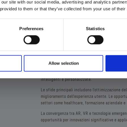
 our site with our social media, advertising and analytics partn
La progressione di carriera tipica vede il passag
 provided to them or that they’ve collected from your use of their
Engineer o Technical Director. Alcuni professionis
come training simulato, gaming o applicazioni in
I ruoli futuri potrebbero includere posizioni co
Preferences
Statistics
in AR/VR, consulente strategico per l'implement
campo del Metaverso.
AR/VR ENGINEER NEI P
Allow selection
Il settore AR/VR sta vivendo una rapida evoluzio
d'uso. L'integrazione con l'AI e il machine learn
intelligenti e personalizzate.
Le sfide principali includono l'ottimizzazione del
miglioramento dell'esperienza utente. Le opport
settori come healthcare, formazione aziendale e 
La convergenza tra AR, VR e tecnologie emerge
opportunità per innovazioni significative e appli