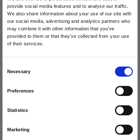
Collaborazione con altri team per integrare le attività social
provide social media features and to analyse our traffic.
nel marketing mix
We also share information about your use of our site with
Implementazione di campagne pubblicitarie sui social media
our social media, advertising and analytics partners who
Identificazione e gestione delle collaborazioni con
may combine it with other information that you’ve
influencer
provided to them or that they’ve collected from your use
of their services.
COME DIVENTARE SOCIAL
MEDIA MANAGER
Consent
Necessary
Selection
Per diventare Social Media Manager, è possibile seguire diversi
percorsi formativi. Una laurea in Marketing, Comunicazione o Digital
Preferences
Media fornisce una solida base teorica. Tuttavia, molti professionisti
entrano nel campo attraverso corsi specializzati o master in Social
Media Marketing. L'apprendimento continuo e l'aggiornamento
Statistics
costante sono fondamentali, data la rapida evoluzione del settore.
Competenze tecniche necessarie:
Marketing
Conoscenza approfondita delle principali piattaforme social