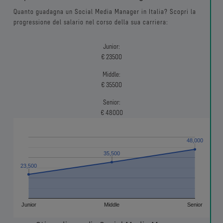
Quanto guadagna un Social Media Manager in Italia? Scopri la
progressione del salario nel corso della sua carriera:
Junior:
€ 23500
Middle:
€ 35500
Senior:
€ 48000
48,000
48,000
35,500
35,500
23,500
23,500
Junior
Middle
Senior