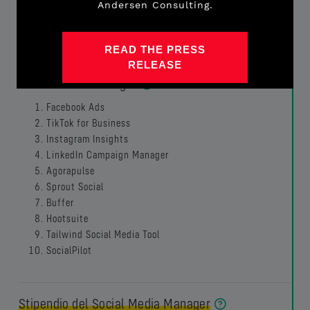
Andersen Consulting.
Google Analytics
READ THE PRESS
Tecnologie più cercate nelle offerte di lavoro per
RELEASE
Social Media Manager
Facebook Ads
TikTok for Business
Instagram Insights
LinkedIn Campaign Manager
Agorapulse
Sprout Social
Buffer
Hootsuite
Tailwind Social Media Tool
SocialPilot
Stipendio del Social Media Manager