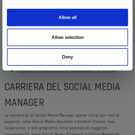
Capacità di analisi dei dati e delle metriche social
Competenze di content creation e visual design
Familiarità con strumenti di social media management
Allow all
Conoscenza base di SEO e SEM
Comprensione delle strategie di marketing digitale
Allow selection
Altre competenze rilevanti:
Eccellenti capacità di comunicazione scritta e verbale
Creatività e pensiero strategico
Deny
Capacità di gestione del tempo e multitasking
Flessibilità e adattabilità ai cambiamenti del settore
CARRIERA DEL SOCIAL MEDIA
MANAGER
La carriera di un Social Media Manager spesso inizia con ruoli di
supporto, come Social Media Assistant o Content Creator. Con
l'esperienza, si può progredire verso posizioni di maggiore
responsabilità, come Social Media Strategist o Digital Marketing