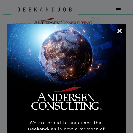
DATI & STATISTICHE
Tecnologie del Social Media Manager
Facebook Business Manager
Instagram Insights
LinkedIn Campaign Manager
TikTok for Business
Meta for Business
Hootsuite
Sprout Social
We are proud to announce that
Canva
GeekandJob
is now a member of
Adobe Creative Cloud