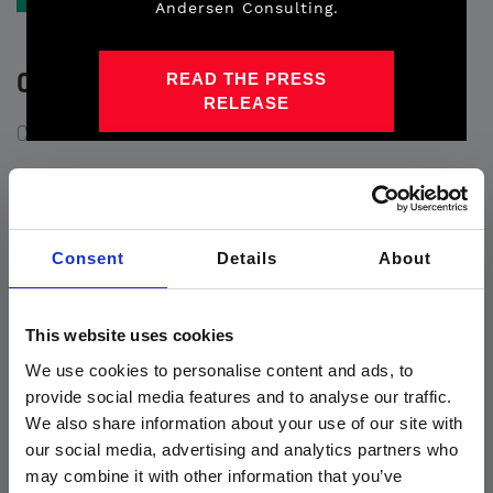
Andersen Consulting.
cURL
READ THE PRESS
RELEASE
Cos'è cURL
cURL è uno strumento di riga di comando che consente di trasferire i dati da o
verso un server utilizzando una varietà di protocolli, come HTTP, FTP, SMTP e
altro ancora. È essenzialmente un modo per inviare e ricevere dati su Internet
tramite riga di comando.
Consent
Details
About
Supporta un'ampia varietà di protocolli e opzioni, dalle semplici richieste di GET a
richieste più complesse che richiedono autenticazione, cookie o intestazioni
personalizzate. cURL supporta anche vari tipi di trasferimenti di dati, come il
This website uses cookies
download di file, il caricamento di file o l'invio di messaggi ed email.
We use cookies to personalise content and ads, to
Command Line Interface (CLI)
provide social media features and to analyse our traffic.
We also share information about your use of our site with
our social media, advertising and analytics partners who
may combine it with other information that you’ve