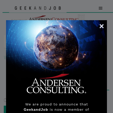
Wiki
>
Termini generali
> cURL
cURL
Condividi su
We are proud to announce that
GeekandJob
is now a member of