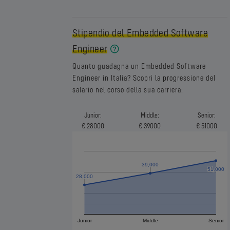
Stipendio del Embedded Software
Engineer
Quanto guadagna un Embedded Software
Engineer in Italia? Scopri la progressione del
salario nel corso della sua carriera:
Junior:
Middle:
Senior:
€ 28000
€ 39000
€ 51000
39,000
39,000
51,000
51,000
28,000
28,000
Junior
Middle
Senior