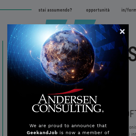
stai assumendo?
opportunità
in/for
Embedded S
Engineer
CHI È L'EMBEDDED SO
We are proud to announce that
L'Embedded Software Engineer è un professionist
GeekandJob
is now a member of
sistemi embedded, ovvero sistemi informatici int