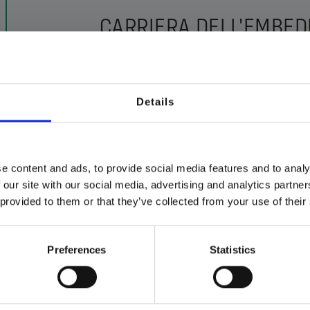
CARRIERA DELL'EMBE
ENGINEER
La carriera di un Embedded Software Engineer sp
Details
progetti sotto la supervisione di ingegneri più es
sviluppatore senior o lead engineer, assumendo m
sistemi e nella gestione di progetti complessi.
Man mano che la carriera avanza, un Embedded So
e content and ads, to provide social media features and to analy
specifici come automotive, aerospaziale o IoT, o
 our site with our social media, advertising and analytics partn
o Engineering Manager. Alcuni professionisti sce
 provided to them or that they’ve collected from your use of their
passare alla ricerca e sviluppo in ambito accadem
La progressione di carriera può anche portare a
Preferences
Statistics
Direttore Tecnico, dove si ha la responsabilità d
guidare l'innovazione all'interno dell'organizzazi
EMBEDDED SOFTWARE E