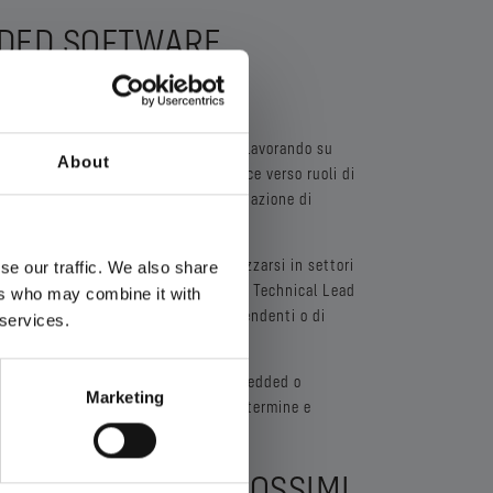
DDED SOFTWARE
esso inizia come Junior Developer, lavorando su
About
perti. Con l'esperienza, si progredisce verso ruoli di
aggiori responsabilità nella progettazione di
ftware Engineer potrebbe specializzarsi in settori
se our traffic. We also share
 evolvere verso ruoli di gestione come Technical Lead
ers who may combine it with
lgono di diventare consulenti indipendenti o di
 services.
ico o industriale.
 ruoli come Architetto di Sistemi Embedded o
Marketing
i definire strategie tecniche a lungo termine e
one.
NGINEER NEI PROSSIMI