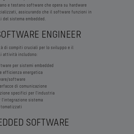
pano e testano software che opera su hardware
ializzati, assicurando che il software funzioni in
oli del sistema embedded.
SOFTWARE ENGINEER
di compiti cruciali per lo sviluppo e il
 attività includono:
oftware per sistemi embedded
e efficienza energetica
ware/software
nterfacce di comunicazione
ione specifici per l'industria
 l'integrazione sistema
utomatizzati
EDDED SOFTWARE