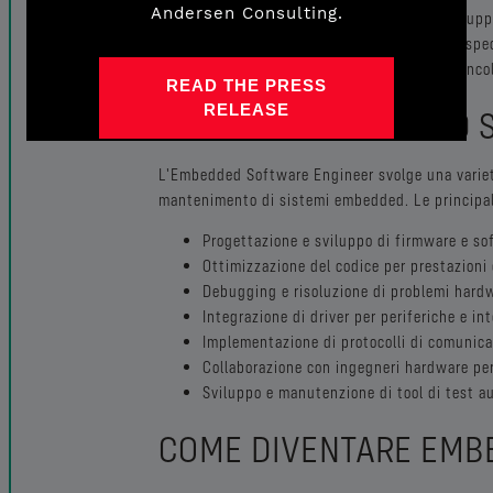
Andersen Consulting.
specifiche. Questi ingegneri progettano, svilup
dedicato, come microcontrollori o processori spec
modo efficiente e affidabile all'interno dei vinc
READ THE PRESS
RELEASE
COSA FA L'EMBEDDED 
L'Embedded Software Engineer svolge una varietà 
mantenimento di sistemi embedded. Le principali
Progettazione e sviluppo di firmware e s
Ottimizzazione del codice per prestazioni 
Debugging e risoluzione di problemi hard
Integrazione di driver per periferiche e i
Implementazione di protocolli di comunicaz
Collaborazione con ingegneri hardware per
Sviluppo e manutenzione di tool di test a
COME DIVENTARE EMB