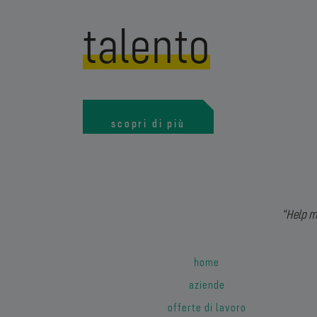
talento
scopri di più
"Help m
home
aziende
offerte di lavoro