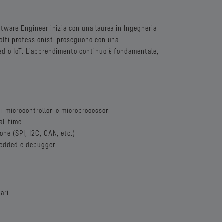
tware Engineer inizia con una laurea in Ingegneria
Molti professionisti proseguono con una
ed o IoT. L'apprendimento continuo è fondamentale,
i microcontrollori e microprocessori
al-time
one (SPI, I2C, CAN, etc.)
bedded e debugger
ari