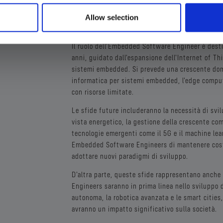
ANNI
Allow selection
Il ruolo dell'Embedded Software Engineer è desti
anni, guidato dall'espansione dell'Internet of Th
sistemi embedded. Si prevede una crescente dom
informatica per sistemi embedded, l'edge computin
con risorse limitate.
Le sfide future includeranno la necessità di svi
vista energetico, la gestione della crescente comp
tecnologie emergenti come il 5G e il machine le
Embedded Software Engineers di mantenere cost
adottare nuovi paradigmi di sviluppo.
D'altra parte, queste sfide rappresentano anche
Engineers saranno in prima linea nello sviluppo d
autonoma, la robotica avanzata e le smart cities,
avranno un impatto significativo sulla società.