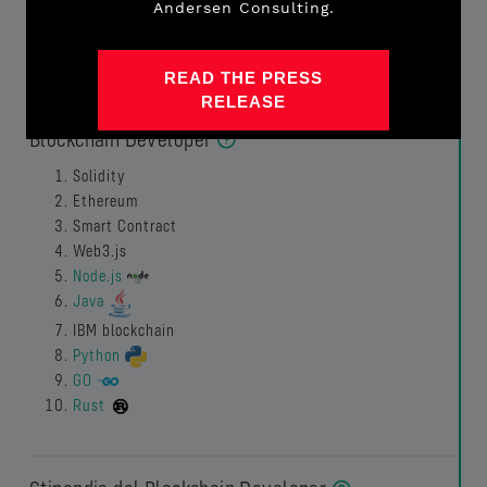
Andersen Consulting.
R3 Corda
READ THE PRESS
Tecnologie più cercate nelle offerte di lavoro per
RELEASE
Blockchain Developer
Solidity
Ethereum
Smart Contract
Web3.js
Node.js
Java
IBM blockchain
Python
GO
Rust