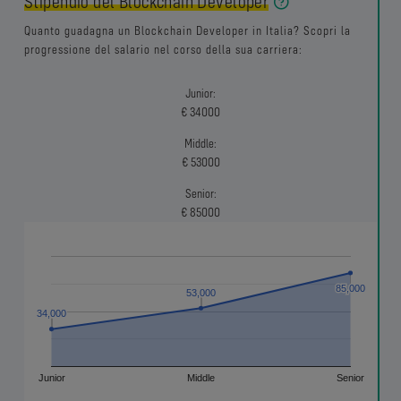
Stipendio del Blockchain Developer
Quanto guadagna un Blockchain Developer in Italia? Scopri la
progressione del salario nel corso della sua carriera:
Junior:
€ 34000
Middle:
€ 53000
Senior:
€ 85000
85,000
85,000
53,000
53,000
34,000
34,000
Junior
Middle
Senior