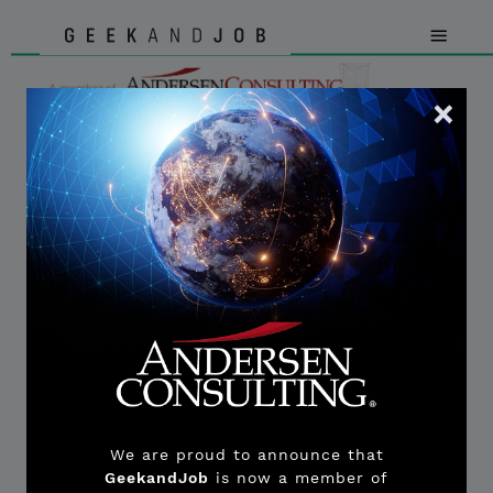
DATI & STATISTICHE
Tecnologie del Blockchain Developer
Ethereum
Solidity
Bitcoin
Hyperledger
Web3.js
Truffle
Metamask
We are proud to announce that
Java
GeekandJob
is now a member of
Hyperledger Fabric