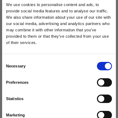
We use cookies to personalise content and ads, to
COME DIVENTARE BLOCKCHAIN
provide social media features and to analyse our traffic.
We also share information about your use of our site with
DEVELOPER
our social media, advertising and analytics partners who
may combine it with other information that you’ve
Il percorso per diventare Blockchain Developer tipicamente inizia con
provided to them or that they’ve collected from your use
una solida base in informatica o ingegneria del software. Molti
of their services.
professionisti hanno una laurea in Informatica, Ingegneria Informatica
o campi correlati. Tuttavia, data la natura innovativa del settore,
anche percorsi di formazione specializzati attraverso bootcamp, corsi
Consent
online o certificazioni specifiche in blockchain possono fornire le
Necessary
competenze necessarie.
Selection
Competenze tecniche necessarie:
Preferences
Programmazione (JavaScript, Python, C++, Solidity)
Architetture blockchain e protocolli di consenso
Crittografia e sicurezza informatica
Statistics
Sviluppo di smart contract
Reti distribuite e P2P
Marketing
Sviluppo web e API